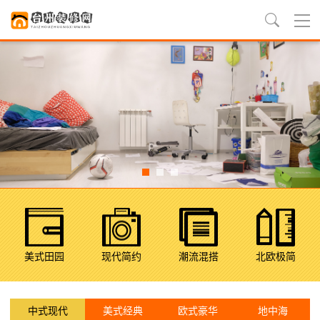
美式田园
现代简约
潮流混搭
北欧极简
中式现代
美式经典
欧式豪华
地中海