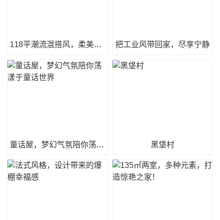
118平潮流混搭风，柔美时尚又独具魅力！
把工业风带回家，尽享宁静
童话屋，梦幻气氛陪你荡漾于童话世界
黑垡村